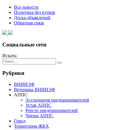
Все новости
Политика без купюр
Доска объявлений
Обратная связь
Социальные сети
Искать:
Рубрики
ВНИИЭФ
Ветераны ВНИИЭФ
АППС
Ассоциация предпринимателей
Устав АППС
Реестр предпринимателей
Члены АППС
Город
Территория ЖКХ