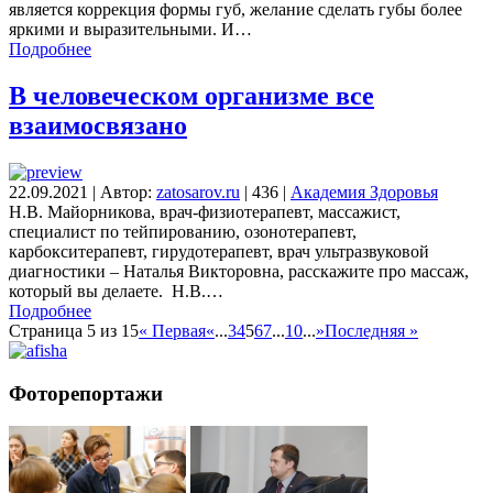
является коррекция формы губ, желание сделать губы более
яркими и выразительными. И…
Подробнее
В человеческом организме все
взаимосвязано
22.09.2021
|
Автор:
zatosarov.ru
|
436
|
Академия Здоровья
Н.В. Майорникова, врач-физиотерапевт, массажист,
специалист по тейпированию, озонотерапевт,
карбокситерапевт, гирудотерапевт, врач ультразвуковой
диагностики – Наталья Викторовна, расскажите про массаж,
который вы делаете. Н.В.…
Подробнее
Страница 5 из 15
« Первая
«
...
3
4
5
6
7
...
10
...
»
Последняя »
Фоторепортажи