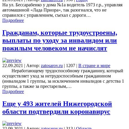
На ул. Бессарабенко у дома №1а водитель 1973 г.р., управляя
автомашиной «Лада Приора», так разогнался, что не
справился с управлением, съехал с дороги…
Подробнее
Гражданам, которые трудоустроены,
выплаты по уходу за инвалидом или
пожилым человеком не начислят
22.09.2021
|
Автор:
zatosarov.ru
|
1207
|
В стране и мире
Неработающему трудоспособному гражданину, который
осуществляет уход за нетрудоспособным гражданином
(инвалидом 1 группы, за исключением инвалидов с детства 1
группы, а также за престарелым,…
Подробнее
Еще у 493 жителей Нижегородской
области подтвердили коронавирус
22.09.2021
|
Автор:
zatosarov.ru
|
313
|
Область