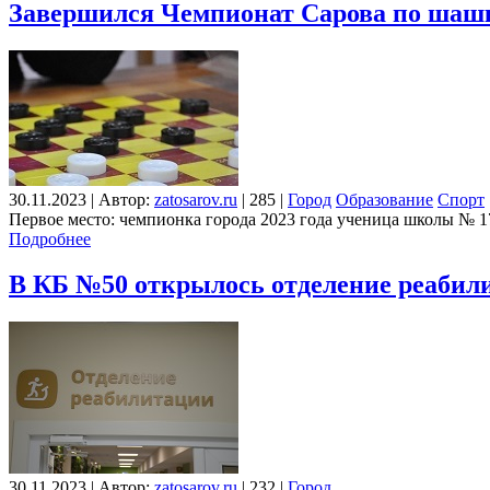
Завершился Чемпионат Сарова по шаш
30.11.2023
|
Автор:
zatosarov.ru
|
285
|
Город
Образование
Спорт
Первое место: чемпионка города 2023 года ученица школы № 1
Подробнее
В КБ №50 открылось отделение реабил
30.11.2023
|
Автор:
zatosarov.ru
|
232
|
Город