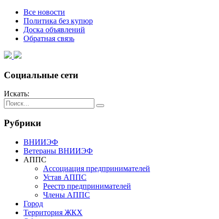
Все новости
Политика без купюр
Доска объявлений
Обратная связь
Социальные сети
Искать:
Рубрики
ВНИИЭФ
Ветераны ВНИИЭФ
АППС
Ассоциация предпринимателей
Устав АППС
Реестр предпринимателей
Члены АППС
Город
Территория ЖКХ