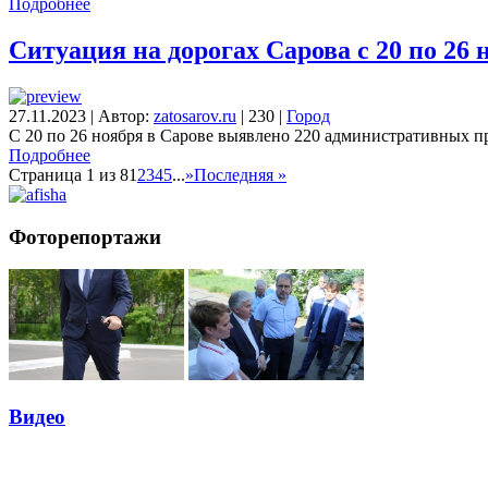
Подробнее
Ситуация на дорогах Сарова с 20 по 26 
27.11.2023
|
Автор:
zatosarov.ru
|
230
|
Город
С 20 по 26 ноября в Сарове выявлено 220 административных 
Подробнее
Страница 1 из 8
1
2
3
4
5
...
»
Последняя »
Фоторепортажи
Видео