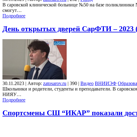
В саровской клинической больнице №50 на базе поликлиники №
смогут…
Подробнее
День открытых дверей СарФТИ – 2023 (
30.11.2023
|
Автор:
zatosarov.ru
|
390
|
Видео
ВНИИЭФ
Образов
Школьники и родители, студенты и преподаватели. В саровск
НИЯУ…
Подробнее
Спортсмены СШ “ИКАР” показали досто