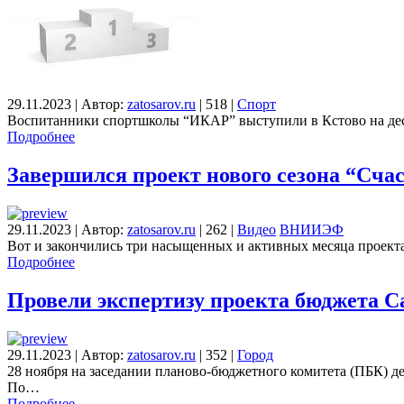
29.11.2023
|
Автор:
zatosarov.ru
|
518
|
Спорт
Воспитанники спортшколы “ИКАР” выступили в Кстово на дес
Подробнее
Завершился проект нового сезона “Счас
29.11.2023
|
Автор:
zatosarov.ru
|
262
|
Видео
ВНИИЭФ
Вот и закончились три насыщенных и активных месяца проект
Подробнее
Провели экспертизу проекта бюджета С
29.11.2023
|
Автор:
zatosarov.ru
|
352
|
Город
28 ноября на заседании планово-бюджетного комитета (ПБК) д
По…
Подробнее