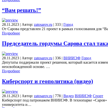
“Вам решать!”
28.11.2023
|
Автор:
zatosarov.ru
|
333
|
Город
От Сарова представлен 21 проект в рамках голосования для “
Подробнее
Председатель гордумы Сарова стал так
28.11.2023
|
Автор:
zatosarov.ru
|
336
|
ВНИИЭФ
Город
Депутаты поддержали проект решения, который касается измен
неосвобожденной основе. …
Подробнее
Киберспорт и геополитика (видео)
28.11.2023
|
Автор:
zatosarov.ru
|
778
|
Видео
ВНИИЭФ
Спорт
Киберспорт под патронажем ВНИИЭФ. В технопарке «Саров» пр
университета и…