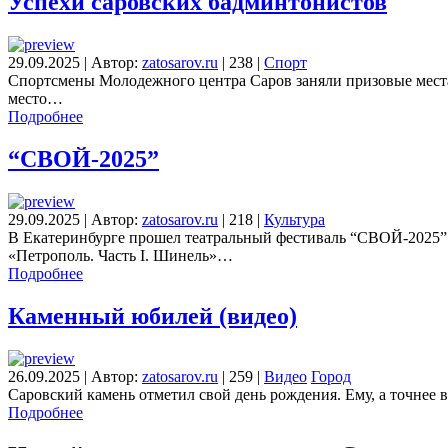
Успехи саровских бадминтонистов
29.09.2025
|
Автор:
zatosarov.ru
|
238
|
Спорт
Спортсмены Молодежного центра Саров заняли призовые места 
место…
Подробнее
“СВОЙ-2025”
29.09.2025
|
Автор:
zatosarov.ru
|
218
|
Культура
В Екатеринбурге прошел театральный фестиваль “СВОЙ-2025”. 
«Петрополь. Часть I. Шинель»…
Подробнее
Каменный юбилей (видео)
26.09.2025
|
Автор:
zatosarov.ru
|
259
|
Видео
Город
Саровский камень отметил свой день рождения. Ему, а точнее
Подробнее