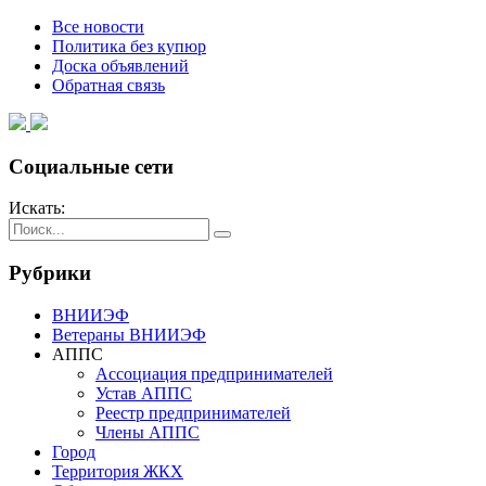
Все новости
Политика без купюр
Доска объявлений
Обратная связь
Социальные сети
Искать:
Рубрики
ВНИИЭФ
Ветераны ВНИИЭФ
АППС
Ассоциация предпринимателей
Устав АППС
Реестр предпринимателей
Члены АППС
Город
Территория ЖКХ