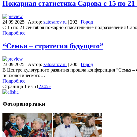
Пожарная статистика Сарова с 15 по 21
24.09.2025
|
Автор:
zatosarov.ru
|
292
|
Город
С 15 по 21 сентября пожарно-спасательные подразделения Саров
Подробнее
“Семья – стратегия будущего”
23.09.2025
|
Автор:
zatosarov.ru
|
200
|
Город
В Центре культурного развития прошла конференция “Семья –
психологического…
Подробнее
Страница 1 из 5
1
2
3
4
5
»
Фоторепортажи