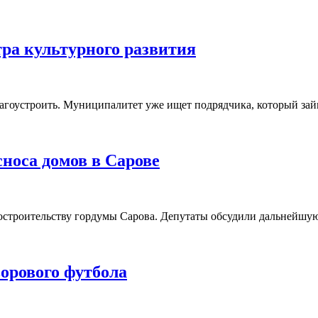
тра культурного развития
агоустроить. Муниципалитет уже ищет подрядчика, который зай
носа домов в Сарове
адостроительству гордумы Сарова. Депутаты обсудили дальнейш
ворового футбола