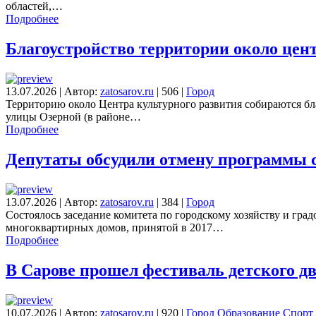
областей,…
Подробнее
Благоустройство территории около цен
13.07.2026
|
Автор:
zatosarov.ru
|
506
|
Город
Территорию около Центра культурного развития собираются бл
улицы Озерной (в районе…
Подробнее
Депутаты обсудили отмену программы с
13.07.2026
|
Автор:
zatosarov.ru
|
384
|
Город
Cостоялось заседание комитета по городскому хозяйству и гр
многоквартирных домов, принятой в 2017…
Подробнее
В Сарове прошел фестиваль детского д
10.07.2026
|
Автор:
zatosarov.ru
|
920
|
Город
Образование
Спорт