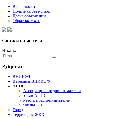
Все новости
Политика без купюр
Доска объявлений
Обратная связь
Социальные сети
Искать:
Рубрики
ВНИИЭФ
Ветераны ВНИИЭФ
АППС
Ассоциация предпринимателей
Устав АППС
Реестр предпринимателей
Члены АППС
Город
Территория ЖКХ