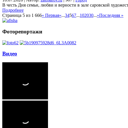
В честь Дня семьи, любви и верности в зале саровской художе
Подробнее
Страница 5 из 1 666
« Первая
«
...
3
4
5
6
7
...
10
20
30
...
»
Последняя »
Фоторепортажи
Видео