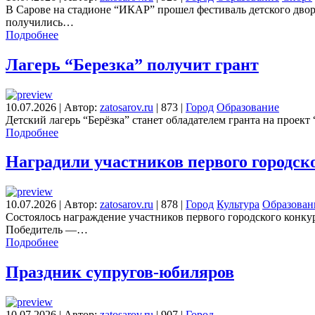
В Сарове на стадионе “ИКАР” прошел фестиваль детского дво
получились…
Подробнее
Лагерь “Березка” получит грант
10.07.2026
|
Автор:
zatosarov.ru
|
873
|
Город
Образование
Детский лагерь “Берёзка” станет обладателем гранта на проект
Подробнее
Наградили участников первого городск
10.07.2026
|
Автор:
zatosarov.ru
|
878
|
Город
Культура
Образован
Состоялось награждение участников первого городского конк
Победитель —…
Подробнее
Праздник супругов-юбиляров
10.07.2026
|
Автор:
zatosarov.ru
|
907
|
Город