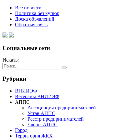
Все новости
Политика без купюр
Доска объявлений
Обратная связь
Социальные сети
Искать:
Рубрики
ВНИИЭФ
Ветераны ВНИИЭФ
АППС
Ассоциация предпринимателей
Устав АППС
Реестр предпринимателей
Члены АППС
Город
Территория ЖКХ