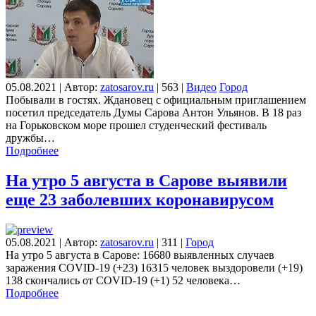
05.08.2021
|
Автор:
zatosarov.ru
|
563
|
Видео
Город
Побывали в гостях. Ждановец с официальным приглашением
посетил председатель Думы Сарова Антон Ульянов. В 18 раз
на Горьковском море прошел студенческий фестиваль
дружбы…
Подробнее
На утро 5 августа в Сарове выявили
еще 23 заболевших коронавирусом
05.08.2021
|
Автор:
zatosarov.ru
|
311
|
Город
На утро 5 августа в Сарове: 16680 выявленных случаев
заражения COVID-19 (+23) 16315 человек выздоровели (+19)
138 скончались от COVID-19 (+1) 52 человека…
Подробнее