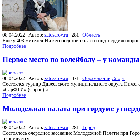
08.04.2022
|
Автор:
zatosarov.ru
|
281
|
Область
Еще у 403 жителей Нижегородской области подтвердили корона
Подробнее
Первое место по волейболу – у команд
08.04.2022
|
Автор:
zatosarov.ru
|
371
|
Образование
Спорт
Состоялся турнир Дивеевского муниципального округа Нижегор
«СарФТИ» (Саров) и…
Подробнее
Молодежная палата при гордуме утверд
08.04.2022
|
Автор:
zatosarov.ru
|
281
|
Город
Состоялось очередное заседание Молодежной Палаты при Город
планируется…