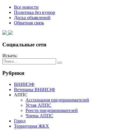
Все новости
Политика без купюр
Доска объявлений
Обратная связь
Социальные сети
Искать:
Рубрики
ВНИИЭФ
Ветераны ВНИИЭФ
АППС
Ассоциация предпринимателей
Устав АППС
Реестр предпринимателей
Члены АППС
Город
Территория ЖКХ