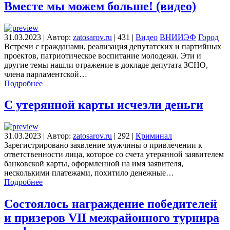
Вместе мы можем больше! (видео)
31.03.2023
|
Автор:
zatosarov.ru
|
431
|
Видео
ВНИИЭФ
Город
Встречи с гражданами, реализация депутатских и партийных
проектов, патриотическое воспитание молодежи. Эти и
другие темы нашли отражение в докладе депутата ЗСНО,
члена парламентской…
Подробнее
С утерянной карты исчезли деньги
31.03.2023
|
Автор:
zatosarov.ru
|
292
|
Криминал
Зарегистрировано заявление мужчины о привлечении к
ответственности лица, которое со счета утерянной заявителем
банковской карты, оформленной на имя заявителя,
несколькими платежами, похитило денежные…
Подробнее
Состоялось награждение победителей
и призеров VII межрайонного турнира