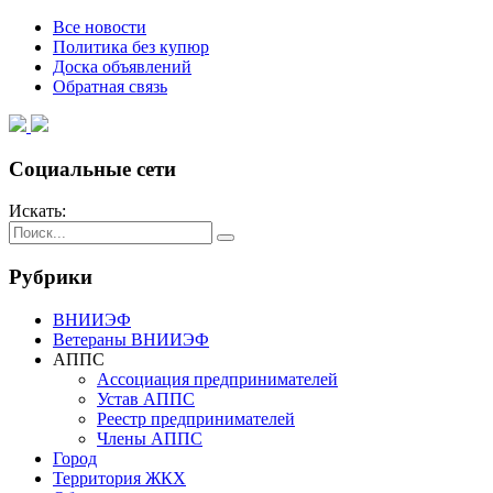
Все новости
Политика без купюр
Доска объявлений
Обратная связь
Социальные сети
Искать:
Рубрики
ВНИИЭФ
Ветераны ВНИИЭФ
АППС
Ассоциация предпринимателей
Устав АППС
Реестр предпринимателей
Члены АППС
Город
Территория ЖКХ