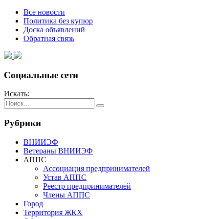
Все новости
Политика без купюр
Доска объявлений
Обратная связь
Социальные сети
Искать:
Рубрики
ВНИИЭФ
Ветераны ВНИИЭФ
АППС
Ассоциация предпринимателей
Устав АППС
Реестр предпринимателей
Члены АППС
Город
Территория ЖКХ