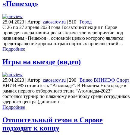
«Пешеход»
25.04.2023
|
Автор:
zatosarov.ru
|
510
|
Город
С 26 по 27 апреля 2023 года Госавтоинспекция г. Саров
проведет оперативно-профилактическое мероприятие под
названием «Пешеход», основной целью которого является
предотвращение дорожно-транспортных происшествий…
Подробнее
Игры на выезде (видео)
25.04.2023
|
Автор:
zatosarov.ru
|
290
|
Видео
ВНИИЭФ
Спорт
ВНИИЭФ готовится к “Атомиаде”. В Нижнем Новгороде в
рамках первого отборочного этапа “Атомиады-2023”
состоялся турнир по пляжному волейболу среди сотрудников
ядерного центра (дивизион…
Подробнее
Отопительный сезон в Сарове
подходит к концу