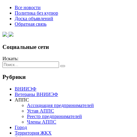
Все новости
Политика без купюр
Доска объявлений
Обратная связь
Социальные сети
Искать:
Рубрики
ВНИИЭФ
Ветераны ВНИИЭФ
АППС
Ассоциация предпринимателей
Устав АППС
Реестр предпринимателей
Члены АППС
Город
Территория ЖКХ