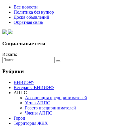
Все новости
Политика без купюр
Доска объявлений
Обратная связь
Социальные сети
Искать:
Рубрики
ВНИИЭФ
Ветераны ВНИИЭФ
АППС
Ассоциация предпринимателей
Устав АППС
Реестр предпринимателей
Члены АППС
Город
Территория ЖКХ