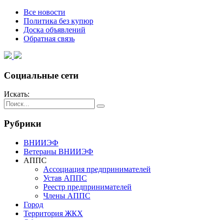
Все новости
Политика без купюр
Доска объявлений
Обратная связь
Социальные сети
Искать:
Рубрики
ВНИИЭФ
Ветераны ВНИИЭФ
АППС
Ассоциация предпринимателей
Устав АППС
Реестр предпринимателей
Члены АППС
Город
Территория ЖКХ