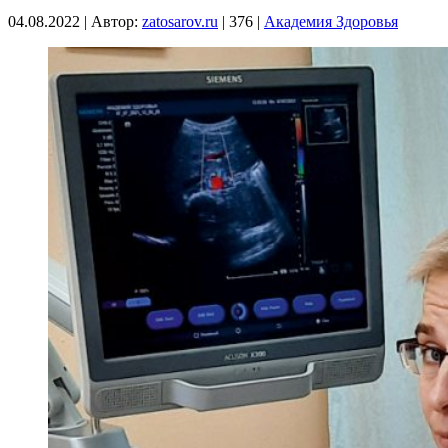
04.08.2022
|
Автор:
zatosarov.ru
|
376
|
Академия Здоровья