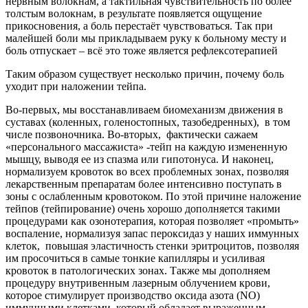
нервным волокнам, а тактильная чувствительность по более
толстым волокнам, в результате появляется ощущение
прикосновения, а боль перестаёт чувствоваться. Так при
малейшей боли мы прикладываем руку к больному месту и
боль отпускает – всё это тоже является рефлексотерапией
Таким образом существует несколько причин, почему боль
уходит при наложении тейпа.
Во-первых, мы восстанавливаем биомеханизм движения в
суставах (коленных, голеностопных, тазобедренных), в том
числе позвоночника. Во-вторых, фактически сажаем
«персонального массажиста» -тейп на каждую измененную
мышцу, выводя ее из спазма или гипотонуса. И наконец,
нормализуем кровоток во всех проблемных зонах, позволяя
лекарственным препаратам более интенсивно поступать в
зоны с ослабленным кровотоком. По этой причине наложение
тейпов (тейпирование) очень хорошо дополняется такими
процедурами как озонотерапия, которая позволяет «промыть»
воспаление, нормализуя запас пероксидаз у наших иммунных
клеток, повышая эластичность стенки эритроцитов, позволяя
им просочиться в самые тонкие капилляры и усиливая
кровоток в патологических зонах. Также мы дополняем
процедуру внутривенным лазерным облучением крови,
которое стимулирует производство оксида азота (NO)
иммунными клетками, который обладает выраженным