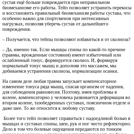
сустав ещё больше повреждается при неправильном
биомеханизме его работы. Тейп позволяет устранить перекосы
и восстановить правильный биомеханизм работы сустава, что
особенно важно для спортсменов при интенсивных
нагрузках, позволяя уберечь сустав от дальнейшего
повреждения.
– Получается, что тейпы позволяют избавиться и от сколиоза?
– Да, именно так. Если мышцы спины по какой-то причине
(травмы, врожденные состояния) имеют избыточный или
ослабленный тонус, формируется сколиоз. И, формируя
нормальный тонус мышц и дополняя это массажем, мы
добиваемся устранения сколиоза, нормализации осанки.
На самом деле любая травма запускает компенсаторное
изменение тонуса ряда мышц, спасая организм от падения,
для соблюдения равновесия. Поэтому, имея проблемы в
колене, компенсаторно у человека развивается деформация во
втором колене, тазобедренных суставах, поясничном отделе и
даже шее. То же относится к любому суставу.
Более того тейп позволяет справиться с надоедливой болью в
мышцах и суставах спины, шеи, рук и ног чисто рефлекторно.
Дело в том что болевые ощущения передаются по тонким