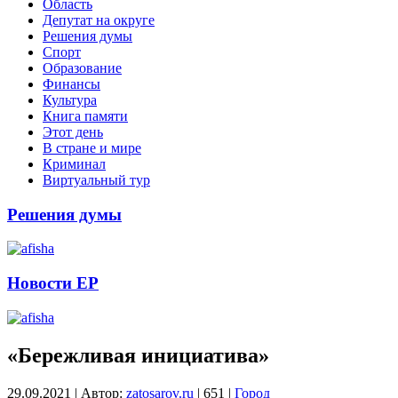
Область
Депутат на округе
Решения думы
Спорт
Образование
Финансы
Культура
Книга памяти
Этот день
В стране и мире
Криминал
Виртуальный тур
Решения думы
Новости ЕР
«Бережливая инициатива»
29.09.2021
|
Автор:
zatosarov.ru
|
651
|
Город