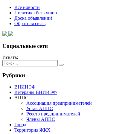
Все новости
Политика без купюр
Доска объявлений
Обратная связь
Социальные сети
Искать:
Рубрики
ВНИИЭФ
Ветераны ВНИИЭФ
АППС
Ассоциация предпринимателей
Устав АППС
Реестр предпринимателей
Члены АППС
Город
Территория ЖКХ