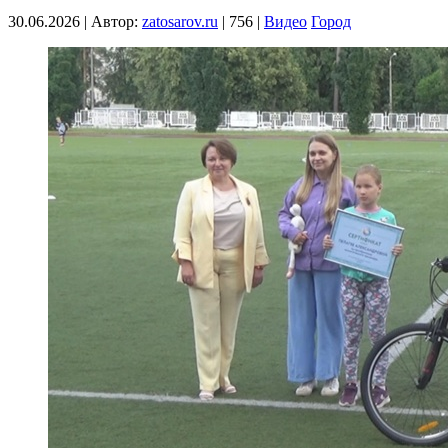
30.06.2026
|
Автор:
zatosarov.ru
|
756
|
Видео
Город