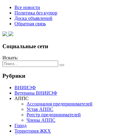
Все новости
Политика без купюр
Доска объявлений
Обратная связь
Социальные сети
Искать:
Рубрики
ВНИИЭФ
Ветераны ВНИИЭФ
АППС
Ассоциация предпринимателей
Устав АППС
Реестр предпринимателей
Члены АППС
Город
Территория ЖКХ