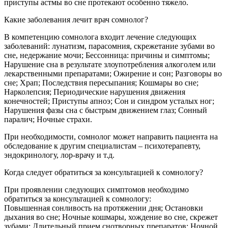
приступы астмы во сне протекают особенно тяжело.
Какие заболевания лечит врач сомнолог?
В компетенцию сомнолога входит лечение следующих
заболеваний: лунатизм, парасомния, скрежетание зубами во
сне, недержание мочи; Бессонница: причины и симптомы;
Нарушение сна в результате злоупотребления алкоголем или
лекарственными препаратами; Ожирение и сон; Разговоры во
сне; Храп; Последствия пересыпания; Кошмары во сне;
Нарколепсия; Периодические нарушения движения
конечностей; Приступы апноэ; Сон и синдром усталых ног;
Нарушения фазы сна с быстрым движением глаз; Сонный
паралич; Ночные страхи.
При необходимости, сомнолог может направить пациента на
обследование к другим специалистам – психотерапевту,
эндокринологу, лор-врачу и т.д.
Когда следует обратиться за консультацией к сомнологу?
При проявлении следующих симптомов необходимо
обратиться за консультацией к сомнологу:
Повышенная сонливость на протяжении дня; Остановки
дыхания во сне; Ночные кошмары, хождение во сне, скрежет
зубами; Длительный прием снотворных препаратов; Ночной