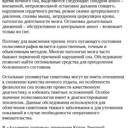
время ночного сна, выделяются следующие: синдром апноэ –
внезапной, непроизвольной остановки дыхания спящего,
нарушения сердечного ритма, резкие скачки артериального
давления, спазмы мышц, затруднения циркуляции крови,
патологии деятельности мозга. Остановка дыхательных
движений – обструктивное и центральное апноэ – возникает
только во сне.
Поэтому для выяснения причин этого пугающего состояния
полисомнография является единственным, точным и
объективным методом. Многие патологии мозга часто
бывают первичной причиной нарушений сна. Обследование
позволит найти оптимальные средства для преодоления
болезненного состояния.
Остальные упомянутые симптомы могут не иметь отношения
к снижению качества ночного отдыха, но особенности
физиологии сна позволят провести качественную
диагностику и избежать тяжёлых осложнений. Особое
значение полисомнология имеет в диагностировании
эпилепсии. Данные обследования используются для
облегчения симптомов тяжкого заболевания и для уточнения
показаний в случае необходимости оперативного
вмешательства.
В «Академии здоровья» принимает Котин Дмитрий