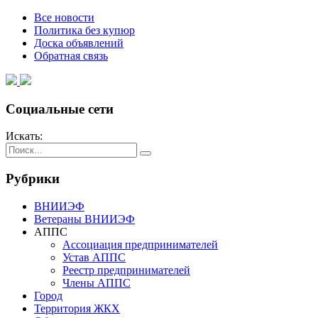
Все новости
Политика без купюр
Доска объявлений
Обратная связь
Социальные сети
Искать:
Рубрики
ВНИИЭФ
Ветераны ВНИИЭФ
АППС
Ассоциация предпринимателей
Устав АППС
Реестр предпринимателей
Члены АППС
Город
Территория ЖКХ