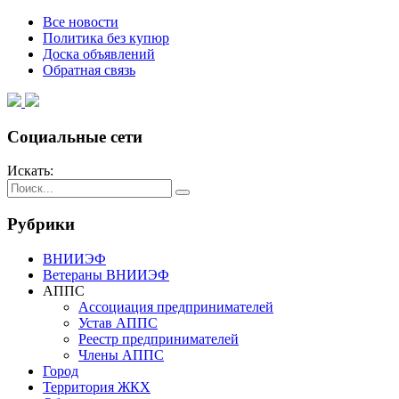
Все новости
Политика без купюр
Доска объявлений
Обратная связь
Социальные сети
Искать:
Рубрики
ВНИИЭФ
Ветераны ВНИИЭФ
АППС
Ассоциация предпринимателей
Устав АППС
Реестр предпринимателей
Члены АППС
Город
Территория ЖКХ