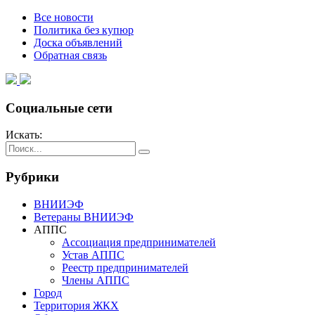
Все новости
Политика без купюр
Доска объявлений
Обратная связь
Социальные сети
Искать:
Рубрики
ВНИИЭФ
Ветераны ВНИИЭФ
АППС
Ассоциация предпринимателей
Устав АППС
Реестр предпринимателей
Члены АППС
Город
Территория ЖКХ