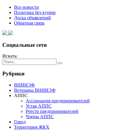
Все новости
Политика без купюр
Доска объявлений
Обратная связь
Социальные сети
Искать:
Рубрики
ВНИИЭФ
Ветераны ВНИИЭФ
АППС
Ассоциация предпринимателей
Устав АППС
Реестр предпринимателей
Члены АППС
Город
Территория ЖКХ