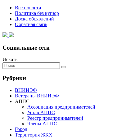
Все новости
Политика без купюр
Доска объявлений
Обратная связь
Социальные сети
Искать:
Рубрики
ВНИИЭФ
Ветераны ВНИИЭФ
АППС
Ассоциация предпринимателей
Устав АППС
Реестр предпринимателей
Члены АППС
Город
Территория ЖКХ