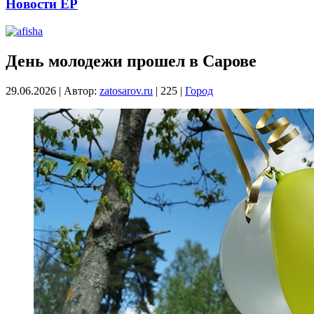
Новости ЕР
День молодежи прошел в Сарове
29.06.2026
|
Автор:
zatosarov.ru
|
225
|
Город