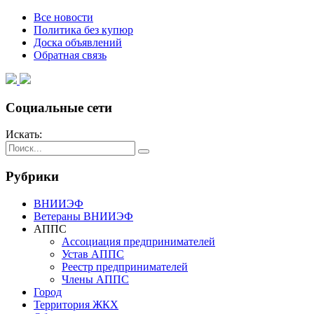
Все новости
Политика без купюр
Доска объявлений
Обратная связь
Социальные сети
Искать:
Рубрики
ВНИИЭФ
Ветераны ВНИИЭФ
АППС
Ассоциация предпринимателей
Устав АППС
Реестр предпринимателей
Члены АППС
Город
Территория ЖКХ