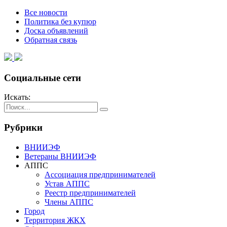
Все новости
Политика без купюр
Доска объявлений
Обратная связь
Социальные сети
Искать:
Рубрики
ВНИИЭФ
Ветераны ВНИИЭФ
АППС
Ассоциация предпринимателей
Устав АППС
Реестр предпринимателей
Члены АППС
Город
Территория ЖКХ