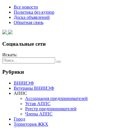
Все новости
Политика без купюр
Доска объявлений
Обратная связь
Социальные сети
Искать:
Рубрики
ВНИИЭФ
Ветераны ВНИИЭФ
АППС
Ассоциация предпринимателей
Устав АППС
Реестр предпринимателей
Члены АППС
Город
Территория ЖКХ