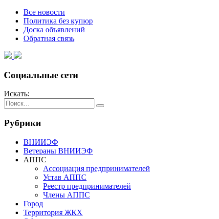
Все новости
Политика без купюр
Доска объявлений
Обратная связь
Социальные сети
Искать:
Рубрики
ВНИИЭФ
Ветераны ВНИИЭФ
АППС
Ассоциация предпринимателей
Устав АППС
Реестр предпринимателей
Члены АППС
Город
Территория ЖКХ