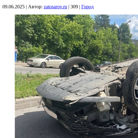
09.06.2025
|
Автор:
zatosarov.ru
|
309
|
Город