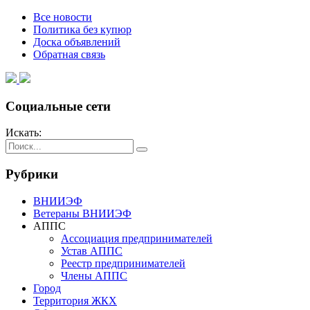
Все новости
Политика без купюр
Доска объявлений
Обратная связь
Социальные сети
Искать:
Рубрики
ВНИИЭФ
Ветераны ВНИИЭФ
АППС
Ассоциация предпринимателей
Устав АППС
Реестр предпринимателей
Члены АППС
Город
Территория ЖКХ