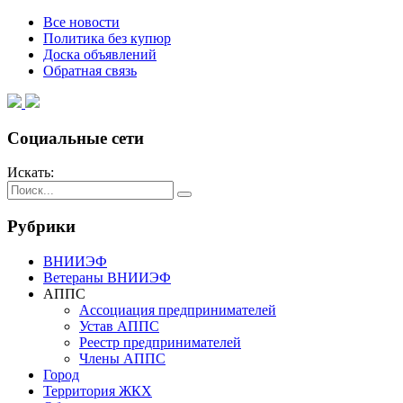
Все новости
Политика без купюр
Доска объявлений
Обратная связь
Социальные сети
Искать:
Рубрики
ВНИИЭФ
Ветераны ВНИИЭФ
АППС
Ассоциация предпринимателей
Устав АППС
Реестр предпринимателей
Члены АППС
Город
Территория ЖКХ