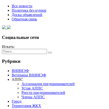
Все новости
Политика без купюр
Доска объявлений
Обратная связь
Социальные сети
Искать:
Рубрики
ВНИИЭФ
Ветераны ВНИИЭФ
АППС
Ассоциация предпринимателей
Устав АППС
Реестр предпринимателей
Члены АППС
Город
Территория ЖКХ