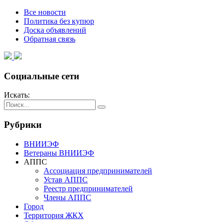
Все новости
Политика без купюр
Доска объявлений
Обратная связь
Социальные сети
Искать:
Рубрики
ВНИИЭФ
Ветераны ВНИИЭФ
АППС
Ассоциация предпринимателей
Устав АППС
Реестр предпринимателей
Члены АППС
Город
Территория ЖКХ