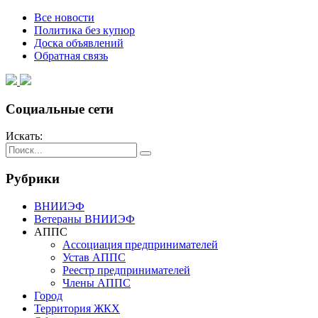
Все новости
Политика без купюр
Доска объявлений
Обратная связь
Социальные сети
Искать:
Рубрики
ВНИИЭФ
Ветераны ВНИИЭФ
АППС
Ассоциация предпринимателей
Устав АППС
Реестр предпринимателей
Члены АППС
Город
Территория ЖКХ