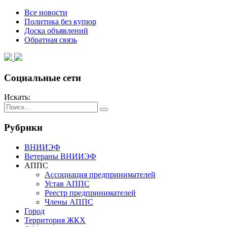
Все новости
Политика без купюр
Доска объявлений
Обратная связь
Социальные сети
Искать:
Рубрики
ВНИИЭФ
Ветераны ВНИИЭФ
АППС
Ассоциация предпринимателей
Устав АППС
Реестр предпринимателей
Члены АППС
Город
Территория ЖКХ