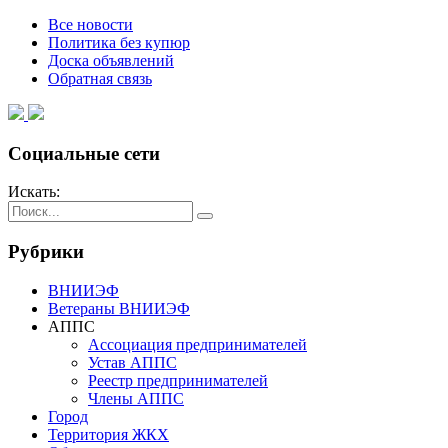
Все новости
Политика без купюр
Доска объявлений
Обратная связь
Социальные сети
Искать:
Рубрики
ВНИИЭФ
Ветераны ВНИИЭФ
АППС
Ассоциация предпринимателей
Устав АППС
Реестр предпринимателей
Члены АППС
Город
Территория ЖКХ