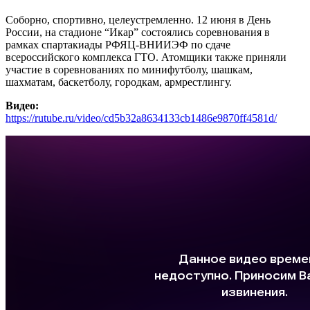
Соборно, спортивно, целеустремленно. 12 июня в День
России, на стадионе “Икар” состоялись соревнования в
рамках спартакиады РФЯЦ-ВНИИЭФ по сдаче
всероссийского комплекса ГТО. Атомщики также приняли
участие в соревнованиях по минифутболу, шашкам,
шахматам, баскетболу, городкам, армрестлингу.
Видео:
https://rutube.ru/video/cd5b32a8634133cb1486e9870ff4581d
/