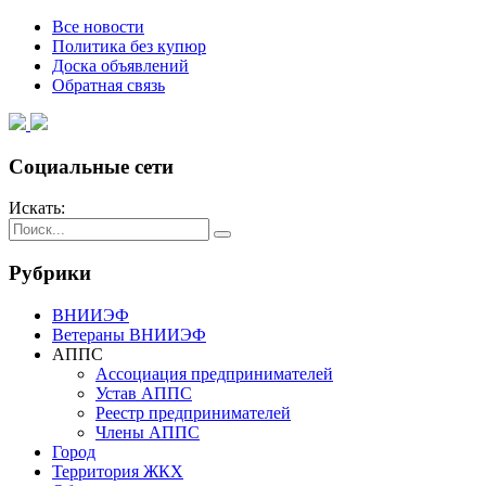
Все новости
Политика без купюр
Доска объявлений
Обратная связь
Социальные сети
Искать:
Рубрики
ВНИИЭФ
Ветераны ВНИИЭФ
АППС
Ассоциация предпринимателей
Устав АППС
Реестр предпринимателей
Члены АППС
Город
Территория ЖКХ