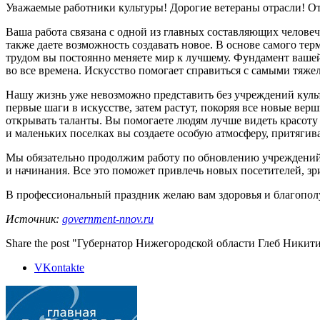
Уважаемые работники культуры! Дорогие ветераны отрасли! От
Ваша работа связана с одной из главных составляющих человеч
также даете возможность создавать новое. В основе самого те
трудом вы постоянно меняете мир к лучшему. Фундамент вашей
во все времена. Искусство помогает справиться с самыми тяж
Нашу жизнь уже невозможно представить без учреждений культу
первые шаги в искусстве, затем растут, покоряя все новые в
открывать таланты. Вы помогаете людям лучше видеть красоту
и маленьких поселках вы создаете особую атмосферу, притя
Мы обязательно продолжим работу по обновлению учреждений 
и начинания. Все это поможет привлечь новых посетителей, зри
В профессиональный праздник желаю вам здоровья и благополу
Источник:
government-nnov.ru
Share the post "Губернатор Нижегородской области Глеб Никит
VKontakte