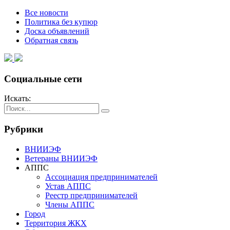
Все новости
Политика без купюр
Доска объявлений
Обратная связь
Социальные сети
Искать:
Рубрики
ВНИИЭФ
Ветераны ВНИИЭФ
АППС
Ассоциация предпринимателей
Устав АППС
Реестр предпринимателей
Члены АППС
Город
Территория ЖКХ