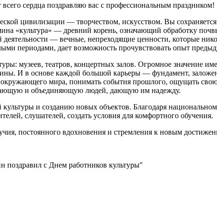
 всего сердца поздравляю вас с профессиональным праздником!
еской цивилизации — творчеством, искусством. Вы сохраняется и
рмина «культура» — древний корень, означающий обработку почвы
 деятельности — вечные, непреходящие ценности, которые никог
елыми периодами, дает возможность прочувствовать опыт преды
ры: музеев, театров, концертных залов. Огромное значение име
ершины. И в основе каждой большой карьеры — фундамент, зало
 окружающего мира, понимать события прошлого, ощущать свою 
гивающую и объединяющую людей, дающую им надежду.
культуры и созданию новых объектов. Благодаря национальном
телей, слушателей, создать условия для комфортного обучения.
чия, постоянного вдохновения и стремления к новым достижения
ин поздравил с Днем работников культуры"