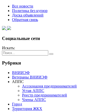
Все новости
Политика без купюр
Доска объявлений
Обратная связь
Социальные сети
Искать:
Рубрики
ВНИИЭФ
Ветераны ВНИИЭФ
АППС
Ассоциация предпринимателей
Устав АППС
Реестр предпринимателей
Члены АППС
Город
Территория ЖКХ