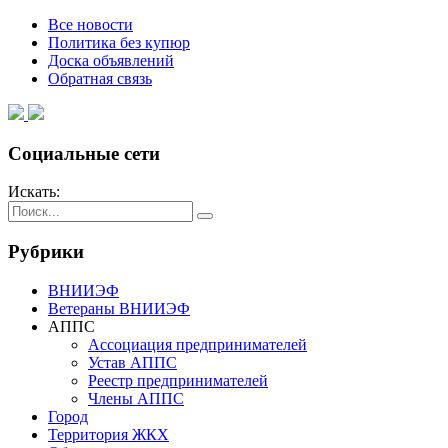
Все новости
Политика без купюр
Доска объявлений
Обратная связь
Социальные сети
Искать:
Рубрики
ВНИИЭФ
Ветераны ВНИИЭФ
АППС
Ассоциация предпринимателей
Устав АППС
Реестр предпринимателей
Члены АППС
Город
Территория ЖКХ