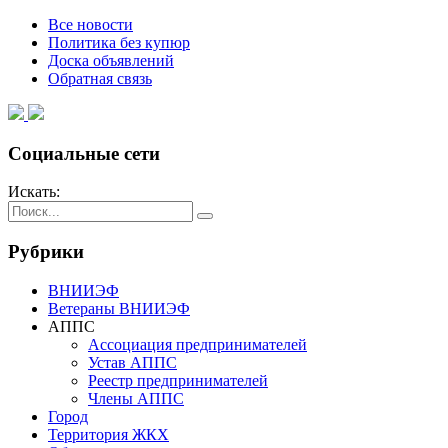
Все новости
Политика без купюр
Доска объявлений
Обратная связь
Социальные сети
Искать:
Рубрики
ВНИИЭФ
Ветераны ВНИИЭФ
АППС
Ассоциация предпринимателей
Устав АППС
Реестр предпринимателей
Члены АППС
Город
Территория ЖКХ