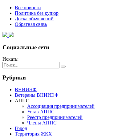
Все новости
Политика без купюр
Доска объявлений
Обратная связь
Социальные сети
Искать:
Рубрики
ВНИИЭФ
Ветераны ВНИИЭФ
АППС
Ассоциация предпринимателей
Устав АППС
Реестр предпринимателей
Члены АППС
Город
Территория ЖКХ