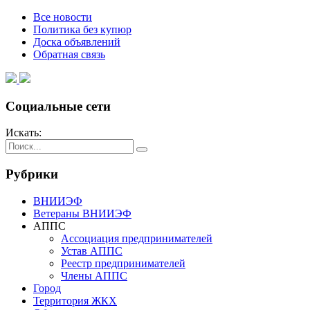
Все новости
Политика без купюр
Доска объявлений
Обратная связь
Социальные сети
Искать:
Рубрики
ВНИИЭФ
Ветераны ВНИИЭФ
АППС
Ассоциация предпринимателей
Устав АППС
Реестр предпринимателей
Члены АППС
Город
Территория ЖКХ