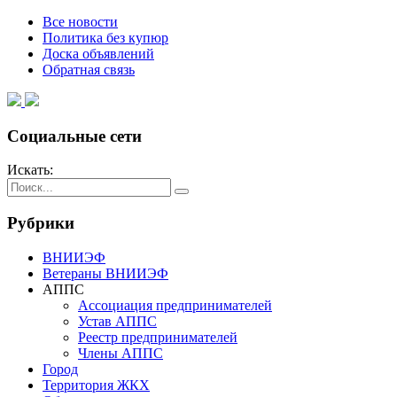
Все новости
Политика без купюр
Доска объявлений
Обратная связь
Социальные сети
Искать:
Рубрики
ВНИИЭФ
Ветераны ВНИИЭФ
АППС
Ассоциация предпринимателей
Устав АППС
Реестр предпринимателей
Члены АППС
Город
Территория ЖКХ