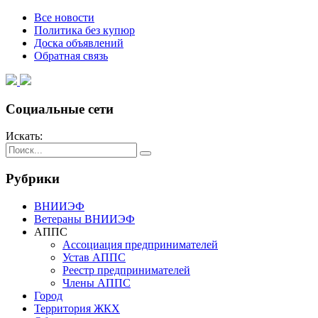
Все новости
Политика без купюр
Доска объявлений
Обратная связь
Социальные сети
Искать:
Рубрики
ВНИИЭФ
Ветераны ВНИИЭФ
АППС
Ассоциация предпринимателей
Устав АППС
Реестр предпринимателей
Члены АППС
Город
Территория ЖКХ