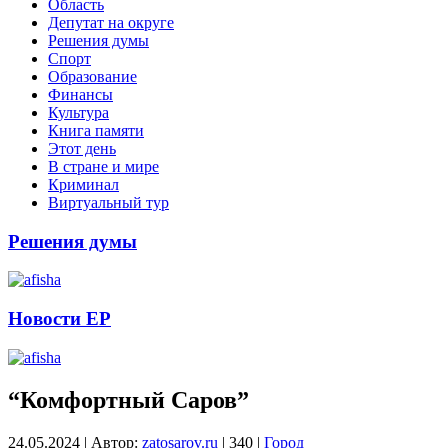
Область
Депутат на округе
Решения думы
Спорт
Образование
Финансы
Культура
Книга памяти
Этот день
В стране и мире
Криминал
Виртуальный тур
Решения думы
Новости ЕР
“Комфортный Саров”
24.05.2024
|
Автор:
zatosarov.ru
|
340
|
Город