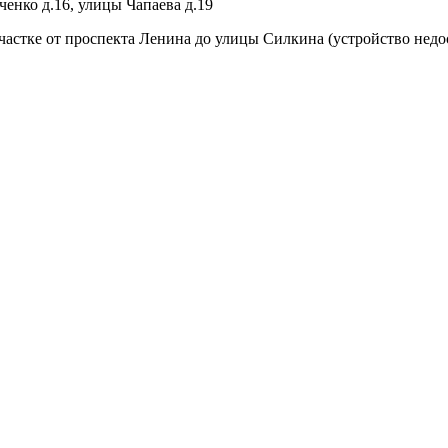
енко д.16, улицы Чапаева д.19
астке от проспекта Ленина до улицы Силкина (устройство недо