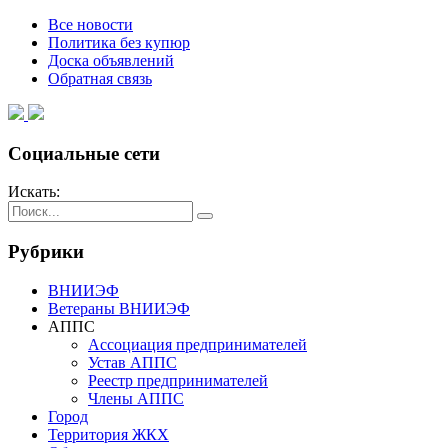
Все новости
Политика без купюр
Доска объявлений
Обратная связь
Социальные сети
Искать:
Рубрики
ВНИИЭФ
Ветераны ВНИИЭФ
АППС
Ассоциация предпринимателей
Устав АППС
Реестр предпринимателей
Члены АППС
Город
Территория ЖКХ