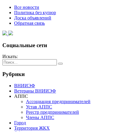
Все новости
Политика без купюр
Доска объявлений
Обратная связь
Социальные сети
Искать:
Рубрики
ВНИИЭФ
Ветераны ВНИИЭФ
АППС
Ассоциация предпринимателей
Устав АППС
Реестр предпринимателей
Члены АППС
Город
Территория ЖКХ