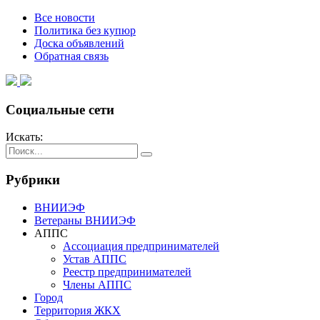
Все новости
Политика без купюр
Доска объявлений
Обратная связь
Социальные сети
Искать:
Рубрики
ВНИИЭФ
Ветераны ВНИИЭФ
АППС
Ассоциация предпринимателей
Устав АППС
Реестр предпринимателей
Члены АППС
Город
Территория ЖКХ