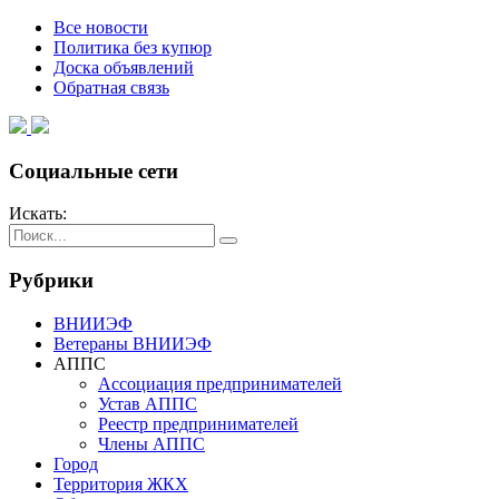
Все новости
Политика без купюр
Доска объявлений
Обратная связь
Социальные сети
Искать:
Рубрики
ВНИИЭФ
Ветераны ВНИИЭФ
АППС
Ассоциация предпринимателей
Устав АППС
Реестр предпринимателей
Члены АППС
Город
Территория ЖКХ