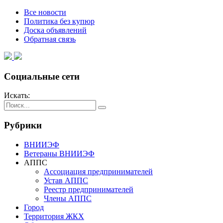
Все новости
Политика без купюр
Доска объявлений
Обратная связь
Социальные сети
Искать:
Рубрики
ВНИИЭФ
Ветераны ВНИИЭФ
АППС
Ассоциация предпринимателей
Устав АППС
Реестр предпринимателей
Члены АППС
Город
Территория ЖКХ