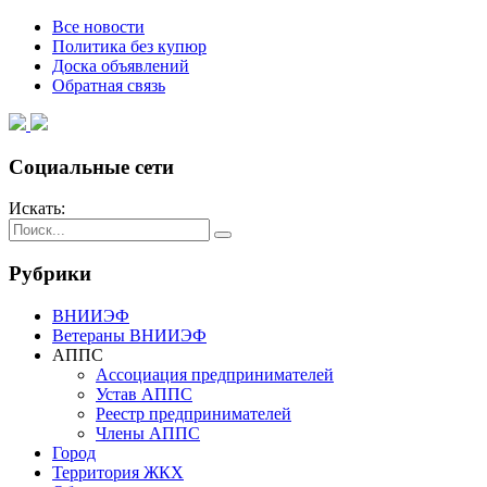
Все новости
Политика без купюр
Доска объявлений
Обратная связь
Социальные сети
Искать:
Рубрики
ВНИИЭФ
Ветераны ВНИИЭФ
АППС
Ассоциация предпринимателей
Устав АППС
Реестр предпринимателей
Члены АППС
Город
Территория ЖКХ