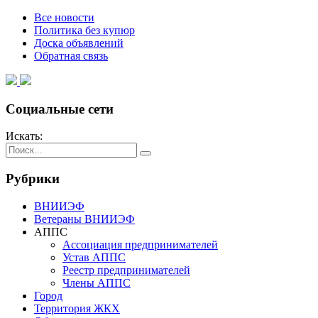
Все новости
Политика без купюр
Доска объявлений
Обратная связь
Социальные сети
Искать:
Рубрики
ВНИИЭФ
Ветераны ВНИИЭФ
АППС
Ассоциация предпринимателей
Устав АППС
Реестр предпринимателей
Члены АППС
Город
Территория ЖКХ