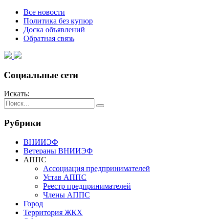
Все новости
Политика без купюр
Доска объявлений
Обратная связь
Социальные сети
Искать:
Рубрики
ВНИИЭФ
Ветераны ВНИИЭФ
АППС
Ассоциация предпринимателей
Устав АППС
Реестр предпринимателей
Члены АППС
Город
Территория ЖКХ