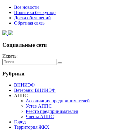
Все новости
Политика без купюр
Доска объявлений
Обратная связь
Социальные сети
Искать:
Рубрики
ВНИИЭФ
Ветераны ВНИИЭФ
АППС
Ассоциация предпринимателей
Устав АППС
Реестр предпринимателей
Члены АППС
Город
Территория ЖКХ