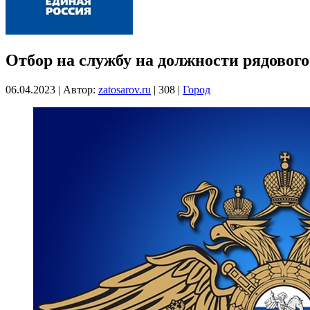
Отбор на службу на должности рядовог
06.04.2023
|
Автор:
zatosarov.ru
|
308
|
Город