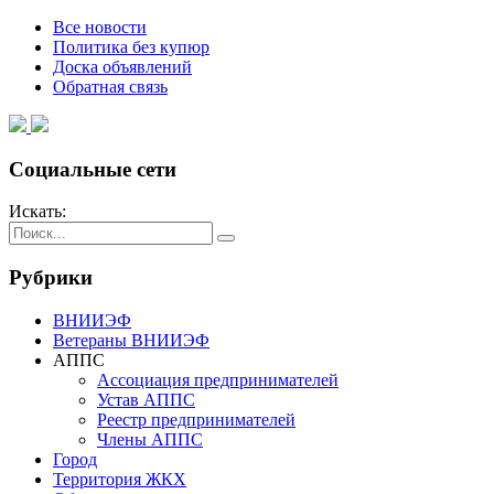
Все новости
Политика без купюр
Доска объявлений
Обратная связь
Социальные сети
Искать:
Рубрики
ВНИИЭФ
Ветераны ВНИИЭФ
АППС
Ассоциация предпринимателей
Устав АППС
Реестр предпринимателей
Члены АППС
Город
Территория ЖКХ