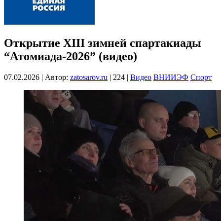
Открытие XIII зимней спартакиады
“Атомиада-2026” (видео)
07.02.2026
|
Автор:
zatosarov.ru
|
224
|
Видео
ВНИИЭФ
Спорт