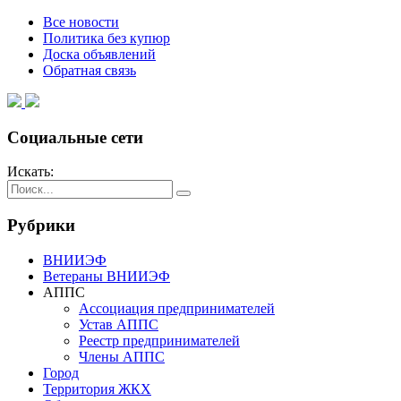
Все новости
Политика без купюр
Доска объявлений
Обратная связь
Социальные сети
Искать:
Рубрики
ВНИИЭФ
Ветераны ВНИИЭФ
АППС
Ассоциация предпринимателей
Устав АППС
Реестр предпринимателей
Члены АППС
Город
Территория ЖКХ