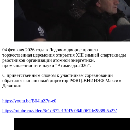
04 февраля 2026 года в Ледовом дворце прошла
торжественная церемония открытия XIII зимней спартакиады
работников организаций атомной энергетики,
промышленности и науки “Атомиада-2026”.
С приветственным словом к участникам соревнований
обратился финансовый директор РФЯЦ-ВНИИЭФ Максим
Девяткин.
https://youtu.be/B04luZ7n-e0
https://rutube.ru/video/6c1d672c13fd3e064b967de2888b5a23/